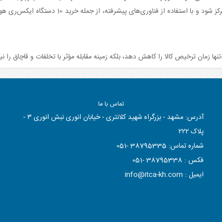
ها زمان ترخیص کالا را کاهش دهد، بلکه زمینه مقابله مؤثر با تخلفات و قاچاق را نیز
تماس با ما
آدرس: مشهد - بزرگراه شهید کلانتری - خیابان انوری نبش انوری ٣ -
پلاک ٢٢٢
شماره تماس:
38795335 -051
فکس :
38795338 -051
ایمیل :
info@itca-kh.com