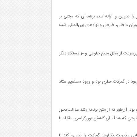
تدوین و ارائه کند؛ برنامه‌ای که مبتنی بر
ران داخلی، خارجی و نهادهای بین‌المللی شده
همچنین تشریفات گمرکی در 15 گمرک اصلی کشور متمرکز خواهد شد و حداکثر تا پایان برنامه هفتم، 10 دستگاه ایکس‌ری هوشمند پرسرعت از محل منابع خارجی و 10 دستگاه دیگر
د در گمرکات مطرح بود و ورود مستقیم ستاد
بود. آن‌طور که از متن برنامه رشد عدالت‌محور
 طرحی که هدف آن کاهش بوروکراسی، مقابله با
 مدیریت یکپارچه گمرکات را تدوین کند تا