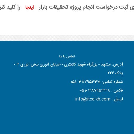
ی ثبت درخواست انجام پروژه تحقیقات بازار
را کلید کنی
اینجا
تماس با ما
آدرس: مشهد - بزرگراه شهید کلانتری - خیابان انوری نبش انوری ٣ -
پلاک ٢٢٢
شماره تماس:
38795335 -051
فکس :
38795338 -051
ایمیل :
info@itca-kh.com