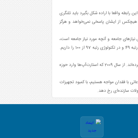
‌خواهیم این رابطه واقعا با اراده شکل بگیرد باید تلنگری
 هیچکس از ایشان پاسخی نمی‌خواهد و هرگز
یازهای جامعه و آنچه مورد نیاز جامعه است،
فارغ التخصیلان را برای ورود به بازار کار آماده کنند. فردی که مورد نیاز سیستم است باید وارد آن شود. امروز در تحصیلات عالیه رتبه 49 و در تکنولوژی رتبه 97 از 100 را داریم.
وی یادآور شد: استارت‌آپ‌ها تا حدودی در حمل و نقل داخلی نقش دارند اما هنوز در حمل و نقل بین‌المللی فعالیت خود را آغاز نکرده‌اند. از سال 2009 که استارت‌آپ‌ها وارد حوزه
اعاتی با فقدان مواجه هستیم، با کمبود تجهیزات
لات سازنده‌ای رخ دهد.