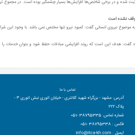
 متوقف نشده است
به موضوع نیروی انسانی گفت: کمبود نیرو تنها مختص نمی باشد. با وجود این شرا
اهیرود گفت: هدف این است که روند افزایشی مبادلات حفظ شود و بتوان خدمات را
تماس با ما
آدرس: مشهد - بزرگراه شهید کلانتری - خیابان انوری نبش انوری ٣ -
پلاک ٢٢٢
شماره تماس:
38795335 -051
فکس :
38795338 -051
ایمیل :
info@itca-kh.com